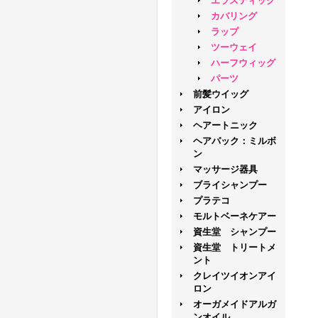
エラスティック
カバリング
ラップ
ツーウェイ
ハーフウィッグ
パーツ
前髪ウイッグ
アイロン
ヘアートニック
ヘアパック：ミルボ
ン
マッサージ器具
ブライシャンプー
プラテコ
モルトベーネケアー
資生堂 シャンプー
資生堂 トリートメ
ント
クレイツイオンアイ
ロン
オーガメイドアルガ
ンオイル