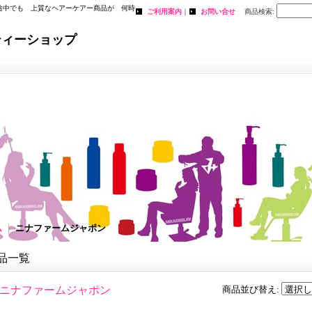
途中でも 上質なヘアーケアー商品が 何時
ご利用案内
｜
お問い合せ
商品検索
:
。
ティーショップ
ム
｜
ニナファームジャポン
品一覧
ニナファームジャポン
商品並び替え
: