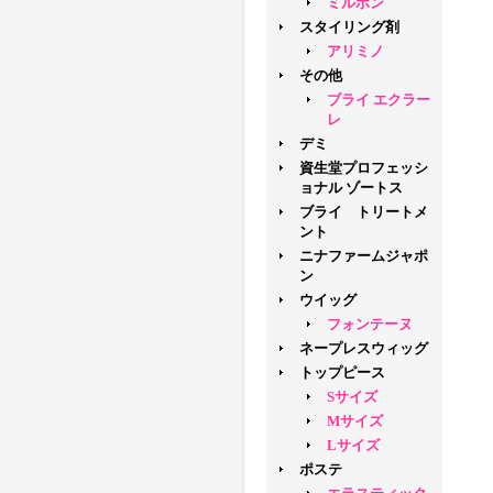
ミルボン
スタイリング剤
アリミノ
その他
ブライ エクラー
レ
デミ
資生堂プロフェッシ
ョナル ゾートス
ブライ トリートメ
ント
ニナファームジャポ
ン
ウイッグ
フォンテーヌ
ネープレスウィッグ
トップピース
Sサイズ
Mサイズ
Lサイズ
ポステ