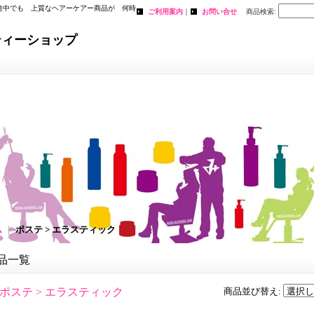
途中でも 上質なヘアーケアー商品が 何時
ご利用案内
｜
お問い合せ
商品検索
:
。
ティーショップ
ム
｜
ポステ > エラスティック
品一覧
ポステ > エラスティック
商品並び替え
: