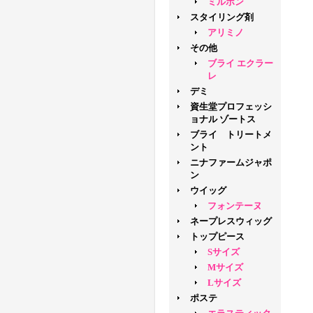
ミルボン
スタイリング剤
アリミノ
その他
ブライ エクラー
レ
デミ
資生堂プロフェッシ
ョナル ゾートス
ブライ トリートメ
ント
ニナファームジャポ
ン
ウイッグ
フォンテーヌ
ネープレスウィッグ
トップピース
Sサイズ
Mサイズ
Lサイズ
ポステ