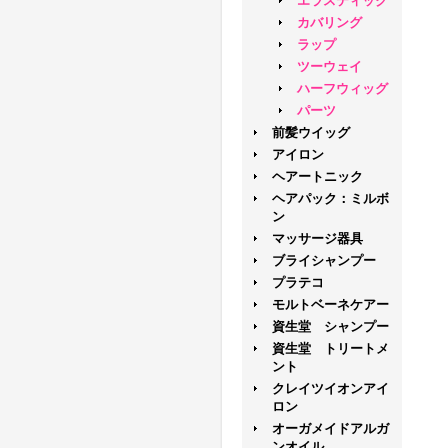
エラスティック
カバリング
ラップ
ツーウェイ
ハーフウィッグ
パーツ
前髪ウイッグ
アイロン
ヘアートニック
ヘアパック：ミルボ
ン
マッサージ器具
ブライシャンプー
プラテコ
モルトベーネケアー
資生堂 シャンプー
資生堂 トリートメ
ント
クレイツイオンアイ
ロン
オーガメイドアルガ
ンオイル