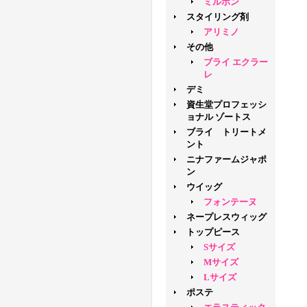
ミルボン
スタイリング剤
アリミノ
その他
ブライ エクラー
レ
デミ
資生堂プロフェッシ
ョナル ゾートス
ブライ トリートメ
ント
ニナファームジャポ
ン
ウイッグ
フォンテーヌ
ネープレスウィッグ
トップピース
Sサイズ
Mサイズ
Lサイズ
ポステ