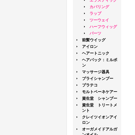
エラスティック
カバリング
ラップ
ツーウェイ
ハーフウィッグ
パーツ
前髪ウイッグ
アイロン
ヘアートニック
ヘアパック：ミルボ
ン
マッサージ器具
ブライシャンプー
プラテコ
モルトベーネケアー
資生堂 シャンプー
資生堂 トリートメ
ント
クレイツイオンアイ
ロン
オーガメイドアルガ
ンオイル