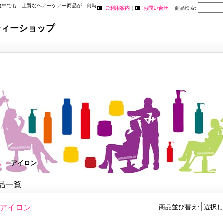
途中でも 上質なヘアーケアー商品が 何時
ご利用案内
｜
お問い合せ
商品検索
:
。
ティーショップ
ム
｜
アイロン
品一覧
アイロン
商品並び替え
: