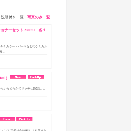
説明付き一覧
写真のみ一覧
ナーセット 250ml 各１
l×2 カラー・パーマなどのケミカル
擦…
ml）
の少ないなめらかでリッチな艶髪に カ
サイエンス(毛髪結合技術)により使うた