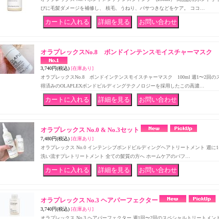
びに毛髪ダメージを補修し、 枝毛、うねり、パサつきなどをケア。 ココ…
｜
｜
オラプレックスNo.8 ボンドインテンスモイスチャーマスク 1
3,740円
(税込)
[在庫あり]
オラプレックスNo.8 ボンドインテンスモイスチャーマスク 100ml 週1〜2回
得済みのOLAPLEXボンドビルディングテクノロジーを採用したこの高濃…
｜
｜
オラプレックス No.0 & No.3セット
7,480円
(税込)
[在庫あり]
オラプレックス No.0 インテンシブボンドビルディングヘアトリートメント 週に1
洗い流すプレトリートメント 全ての髪質の方へ ホームケアのパフ…
｜
｜
オラプレックス No.3 ヘアパーフェクター
3,740円
(税込)
[在庫あり]
オラプレックス No.3 ヘアパーフェクター 週1回〜2回のスペシャルトリートメン