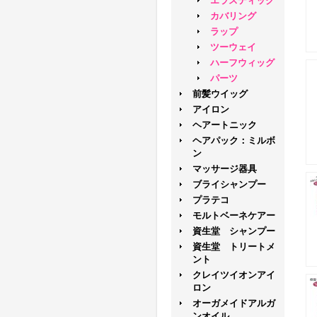
エラスティック
カバリング
ラップ
ツーウェイ
ハーフウィッグ
パーツ
前髪ウイッグ
アイロン
ヘアートニック
ヘアパック：ミルボ
ン
マッサージ器具
ブライシャンプー
プラテコ
モルトベーネケアー
資生堂 シャンプー
資生堂 トリートメ
ント
クレイツイオンアイ
ロン
オーガメイドアルガ
ンオイル