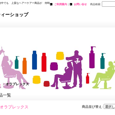
途中でも 上質なヘアーケアー商品が 何時
ご利用案内
｜
お問い合せ
商品検索
:
。
ティーショップ
ム
｜
オラプレックス
品一覧
オラプレックス
商品並び替え
: