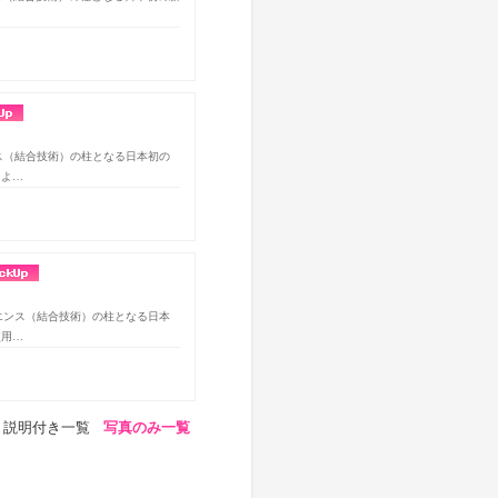
ンス（結合技術）の柱となる日本初の
によ…
イエンス（結合技術）の柱となる日本
使用…
説明付き一覧
写真のみ一覧