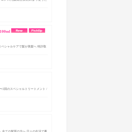
00ml
のスペシャルケアで髪が美髪へ 特許取
〜2回のスペシャルトリートメント /
ト 全ての髪質の方へ 日々の生活で蓄