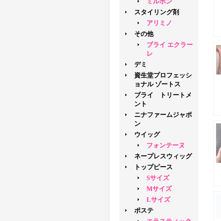
ミルボン
スタイリング剤
アリミノ
その他
ブライ エクラー
レ
デミ
資生堂プロフェッシ
ョナル ゾートス
ブライ トリートメ
ント
ニナファームジャポ
ン
ウイッグ
フォンテーヌ
ネープレスウィッグ
トップピース
Sサイズ
Mサイズ
Lサイズ
ポステ