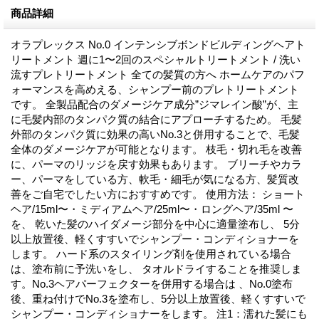
商品詳細
オラプレックス No.0 インテンシブボンドビルディングヘアト
リートメント 週に1〜2回のスペシャルトリートメント / 洗い
流すプレトリートメント 全ての髪質の方へ ホームケアのパフ
ォーマンスを高めえる、シャンプー前のプレトリートメント
です。 全製品配合のダメージケア成分”ジマレイン酸”が、主
に毛髪内部のタンパク質の結合にアプローチするため。 毛髪
外部のタンパク質に効果の高いNo.3と併用することで、毛髪
全体のダメージケアが可能となります。 枝毛・切れ毛を改善
に、パーマのリッジを戻す効果もあります。 ブリーチやカラ
ー、パーマをしている方、軟毛・細毛が気になる方、髪質改
善をご自宅でしたい方におすすめです。 使用方法： ショート
ヘア/15ml〜・ミディアムヘア/25ml〜・ロングヘア/35ml 〜
を、 乾いた髪のハイダメージ部分を中心に適量塗布し、 5分
以上放置後、軽くすすいでシャンプー・コンディショナーを
します。 ハード系のスタイリング剤を使用されている場合
は、塗布前に予洗いをし、 タオルドライすることを推奨しま
す。No.3ヘアパーフェクターを併用する場合は 、No.0塗布
後、重ね付けでNo.3を塗布し、5分以上放置後、軽くすすいで
シャンプー・コンディショナーをします。 注1：濡れた髪にも