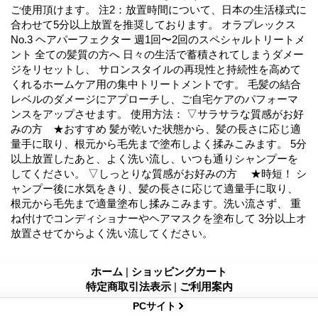
ご使用頂けます。 注2：放置時間について、日本の生活様式に
合わせて5分以上放置を推奨しております。 オラプレックス
No.3 ヘアパーフェクター 週1回〜2回のスペシャルトリートメ
ント 全ての髪質の方へ 日々の生活で蓄積されてしまうダメー
ジをリセットし、 サロンスタイルの再現性と持続性を高めて
くれるホームケア用の集中トリートメントです。 毛髪の結合
レベルのダメージにアプローチし、ご自宅ケアのパフォーマ
ンスをアップさせます。 使用方法： ▽サラサラな質感がお好
みの方 ★おすすめ 髪が乾いた状態から、髪の長さに応じ適
量手に取り、根元から毛先まで塗布しよく揉みこみます。 5分
以上放置したあと、よく洗い流し、いつも通りシャンプーを
してください。 ▽しっとりな質感がお好みの方 ★時短！ シ
ャンプー後に水気をきり、髪の長さに応じて適量手に取り、
根元から毛先まで適量塗布し揉みこみます。洗い流さず、 重
ね付けでコンディショナーやヘアマスクを塗布して 3分以上オ
放置させてからよく洗い流してください。
ホーム
|
ショッピングカート
特定商取引法表示
|
ご利用案内
PCサイト